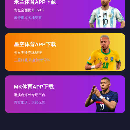
在关键时刻发挥了巨大作用。从快速反击到区域防守，每一
个战术安排都经过深思熟虑，充分发挥了球队的战斗力。
3. 广东女篮的表现
3.1 团队配合
虽然广东女篮在比赛中也展现了不错的团队配合，但在面对
北京女篮的高效进攻和严密防守时，他们的配合出现了一些
问题。特别是在多次关键进攻失败后，球队的整体节奏受到
了影响。
3.2 关键球员
广东女篮的几位关键球员虽然在个人能力上表现出色，但在
团队配合和战术执行方面存在一些不足。这些不足在比赛的
关键时刻显得尤为明显。
3.3 战术调整