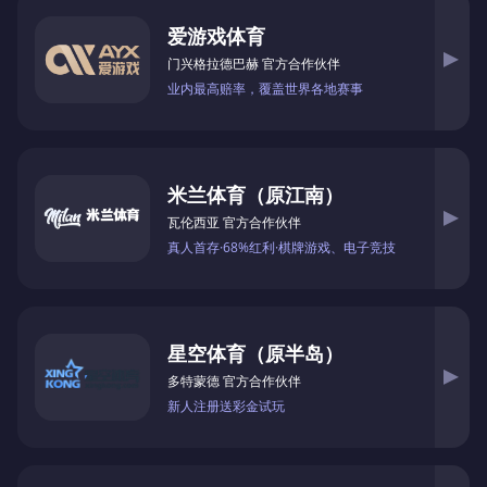
3.1 比赛前的预期
3.2 比赛的开局
3.3 上半场表现
3.4 下半场的高潮
3.5 最终结果
4. 第二场比赛
4.1 比赛前的调整
4.2 比赛的进程
4.3 关键时刻
4.4 比赛的结果