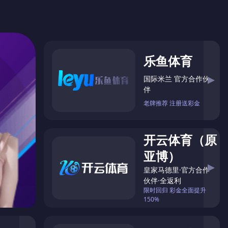
NBA
中国足球
中国篮球
电竞资讯
网站分类
体育资讯
五大联赛
NBA
中国足球
中国篮球
电竞资讯
标签列表
最新留言