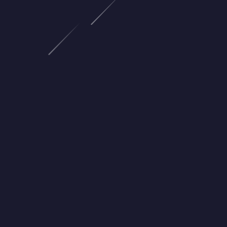
比赛概况
比赛时间与地点
这届成都站比赛于2023年10月在四川省体育
来自世界各地的顶尖选手齐聚一堂。
参赛选手介绍
今年的比赛汇集了来自不同国家和地区的顶尖选
术，还拥有超强的心理素质，是这届赛事的一大
中国小将的表现
第一轮比赛
在第一轮比赛中，中国小将面对的是一位经验丰
晋级。这场比赛不仅展示了他的技术实力，更体