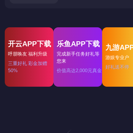
常见问题
13.1 什么是世界网球联合会青少年
什么影响？ 13.4 未来他会有怎样的发展？ 
世界网球联合会青少年大师赛成都站：中国小
引言
比赛背景
在这个全球瞩目的赛事中，世界网球联合会青少
国网球青少年实力的舞台。在这个比赛中，一位
年在这一赛事中的历史最好成绩。
中国网球青少年的崛起
近年来，中国网球青少年的崛起令人瞩目。从国
神。这次成都站的成功，无疑是中国网球青少年