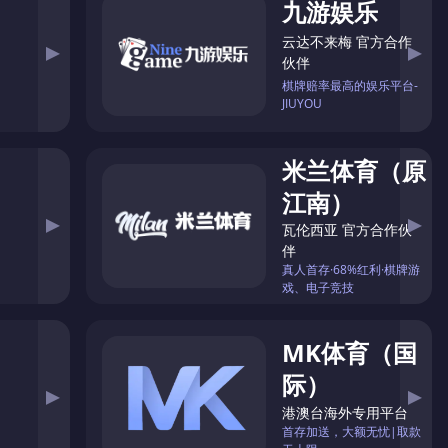
法甲最佳阵容预测，法甲年度最佳阵
07
容
欧冠冠军球队排名，欧冠冠军球队有
08
哪些
的
国际高尔夫巡回赛新人多次登顶领奖
09
台，高尔夫巡回赛冠军
2
今日足球赛事分析报告，今日足球比
10
赛表查询
标签列表
球
后
期