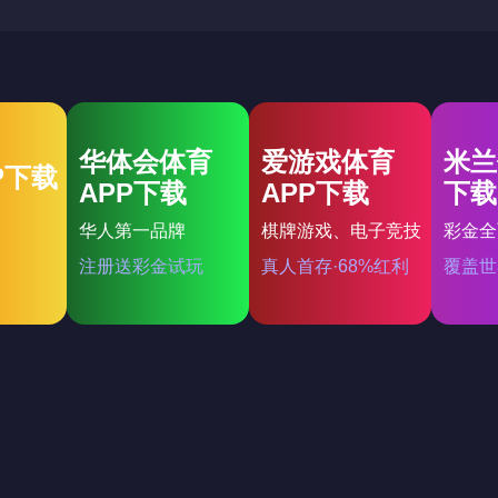
中国马拉松锦标赛西宁高原站 本土选手顶住高海拔压力夺得铜牌，青海马拉松最好成绩
宁高原站 本土选手顶住高海拔压力夺得铜牌 目录 引言 1.1 马拉松的魅
独特性 比赛背景 2.1 中国马拉松锦标赛概况 2.2 西宁高原站的历史 选手
背景 3.2 选手的训练与准备 高海拔对马拉松的影响 4.1 高海拔的挑战 4.2 ..
367次浏览
-03-17
世界网球联合会青少年大师赛成都站 中国小将闯入男单四强创历史最好成绩
年大师赛成都站：中国小将闯入男单四强创历史最好成绩 目录 引言 1.
国网球青少年的崛起 比赛概况 2.1 比赛时间与地点 2.2 参赛选手介绍 中国
轮比赛 3.2 第二轮比赛 3.3 第三轮比赛 赛场上的精彩瞬间 4.1 关键比赛
375次浏览
-03-13
世界大学生游泳锦标赛中国队再夺金牌，奖牌数继续攀升，2021大学生游泳锦标赛
界大学生游泳锦标赛中国队再夺金牌，奖牌数继续攀升 H2: 背景介绍 H3: 